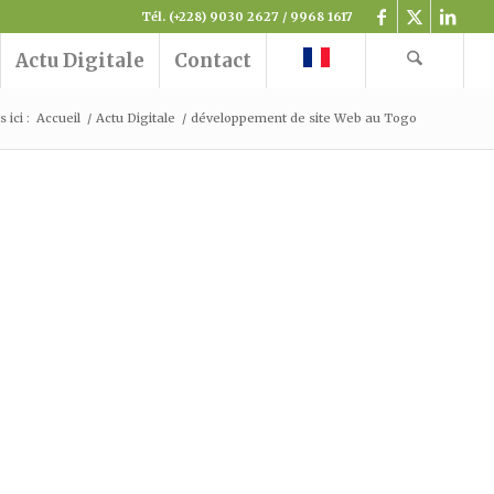
Tél. (+228) 9030 2627 / 9968 1617
Actu Digitale
Contact
 ici :
Accueil
/
Actu Digitale
/
développement de site Web au Togo