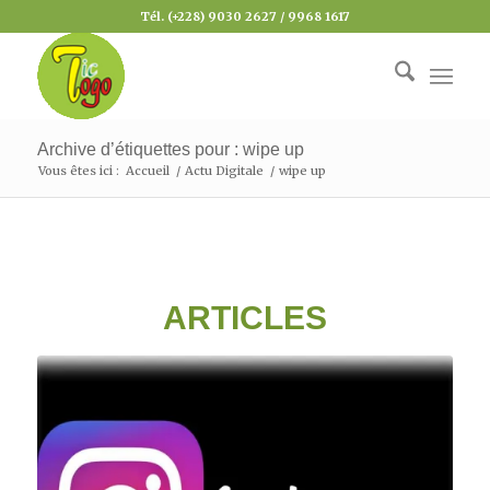
Tél. (+228) 9030 2627 / 9968 1617
Archive d’étiquettes pour : wipe up
Vous êtes ici :
Accueil
/
Actu Digitale
/
wipe up
ARTICLES