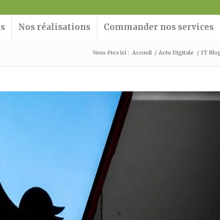
ns
Nos réalisations
Commander nos services
Vous êtes ici :
Accueil
/
Actu Digitale
/
IT Blo