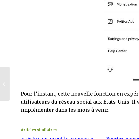
WhatsApp:
l’application cessera
de fonctionner sur
Pour l’instant, cette nouvelle fonction en expé
ces téléphones à...
utilisateurs du réseau social aux États-Unis. Il 
implémenter dans les mois à venir.
Articles similaires
assivito.com un outil e-commerce
Boostez vos ve